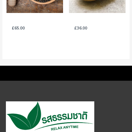
Handpicked Black Tea
Herbal Tea
£
65.00
£
36.00