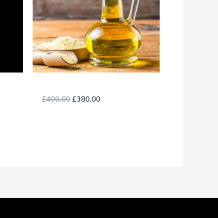
Sesame Oil
£
400.00
£
380.00