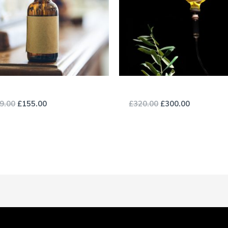
rd Oil
Extracted Olive Oil
9.00
£
155.00
£
320.00
£
300.00