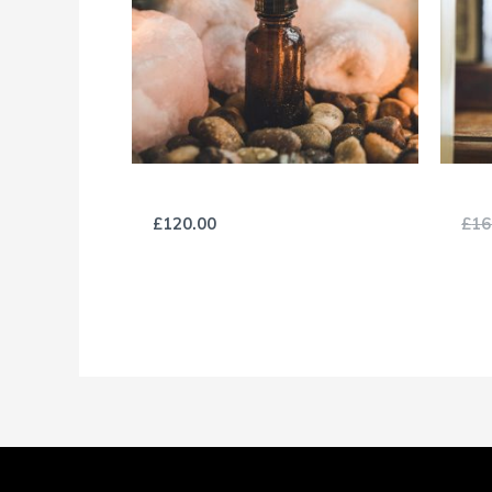
Almond Oil
Bea
£
120.00
£
16