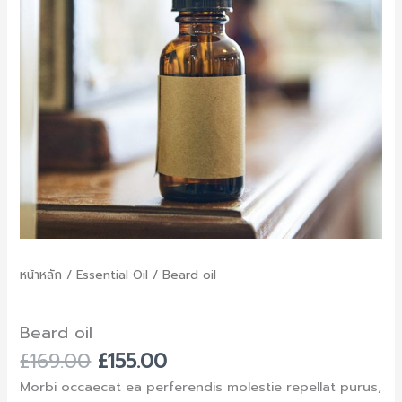
หน้าหลัก
/
Essential Oil
/ Beard oil
Essential Oil
Beard oil
£
169.00
£
155.00
Morbi occaecat ea perferendis molestie repellat purus,