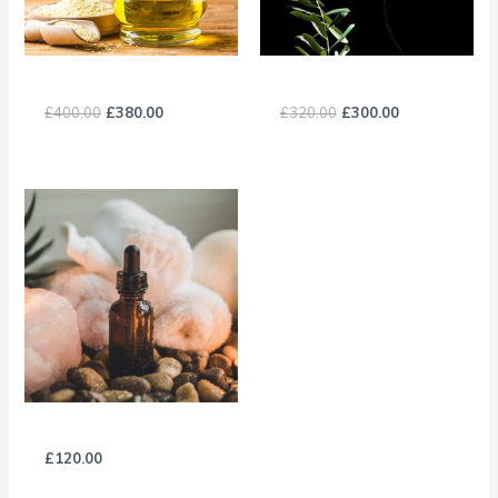
Sesame Oil
Extracted Olive Oil
£
400.00
£
380.00
£
320.00
£
300.00
Almond Oil
£
120.00