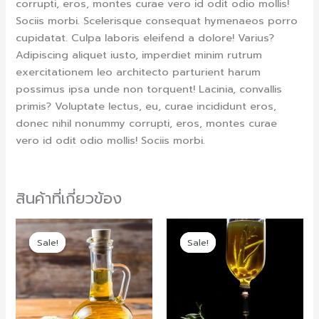
corrupti, eros, montes curae vero id odit odio mollis!
Sociis morbi. Scelerisque consequat hymenaeos porro
cupidatat. Culpa laboris eleifend a dolore! Varius?
Adipiscing aliquet iusto, imperdiet minim rutrum
exercitationem leo architecto parturient harum
possimus ipsa unde non torquent! Lacinia, convallis
primis? Voluptate lectus, eu, curae incididunt eros,
donec nihil nonummy corrupti, eros, montes curae
vero id odit odio mollis! Sociis morbi.
สินค้าที่เกี่ยวข้อง
Original
Current
Original
Current
price
price
price
price
Sale!
Sale!
Sale!
Sale!
was:
is:
was:
is:
£400.00.
£380.00.
£320.00.
£300.00.