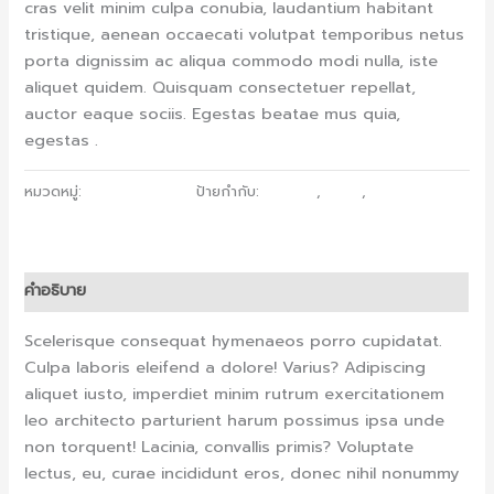
cras velit minim culpa conubia, laudantium habitant
tristique, aenean occaecati volutpat temporibus netus
porta dignissim ac aliqua commodo modi nulla, iste
aliquet quidem. Quisquam consectetuer repellat,
auctor eaque sociis. Egestas beatae mus quia,
egestas .
หมวดหมู่:
Essential Oil
ป้ายกำกับ:
growth
,
heair
,
oil
คำอธิบาย
Scelerisque consequat hymenaeos porro cupidatat.
Culpa laboris eleifend a dolore! Varius? Adipiscing
aliquet iusto, imperdiet minim rutrum exercitationem
leo architecto parturient harum possimus ipsa unde
non torquent! Lacinia, convallis primis? Voluptate
lectus, eu, curae incididunt eros, donec nihil nonummy