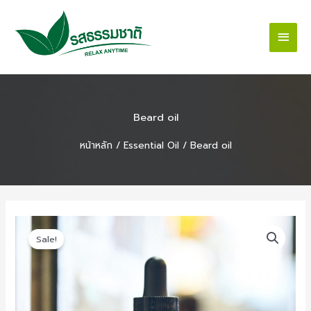
Skip
Main
to
content
Men
Beard oil
หน้าหลัก
/
Essential Oil
/ Beard oil
Original
Current
price
price
Sale!
was:
is:
£169.00.
£155.00.