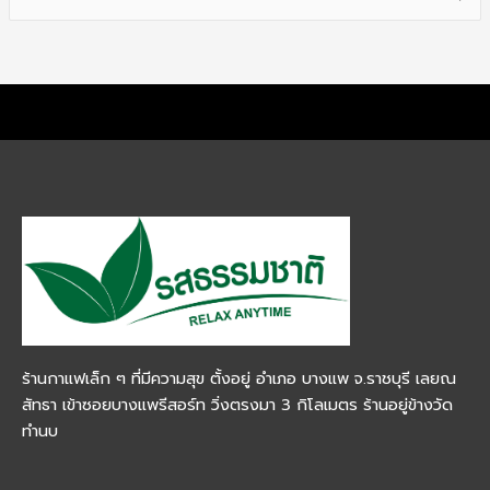
e
a
r
c
h
f
o
r
:
ร้านกาแฟเล็ก ๆ ที่มีความสุข ตั้งอยู่ อำเภอ บางแพ จ.ราชบุรี เลยณ
สัทธา เข้าซอยบางแพรีสอร์ท วิ่งตรงมา 3 กิโลเมตร ร้านอยู่ข้างวัด
ทำนบ