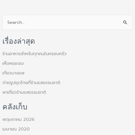
S
e
เรื่องล่าสุด
a
r
ร้านอาหารสำหรับทุกคนในครอบครัว
c
เห็ดหยองเจ
h
เที่ยวบางแพ
f
ถ่ายรูปชุดไทยที่ร้านรสธรรมชาติ
o
พาเที่ยวร้านรสธรรมชาติ
r
:
คลังเก็บ
พฤษภาคม 2026
เมษายน 2020