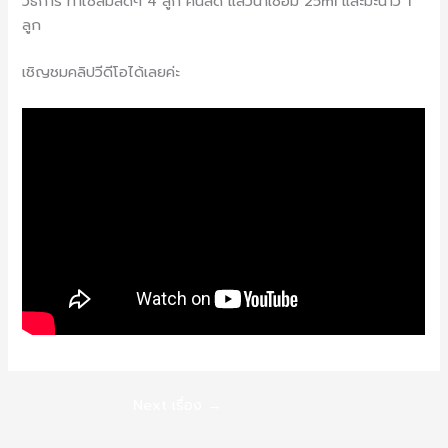
วิธีการ ทำใช้ส้มสดๆ 4 ลูก คั้นสด แล้วน้ำเชื่อม 25ml และมะนาว 1
ลูก
เชิญชมคลิปวีดีโอได้เลยค่ะ
Next เรื่อง
→