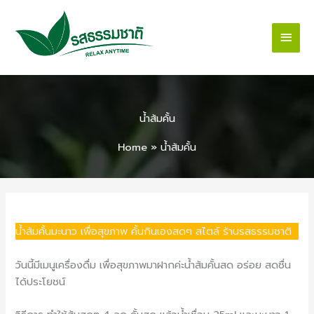
Skip
Main
to
content
Men
น้ำส้มคั้น
Home
»
น้ำส้มคั้น
/
เมนูน้ำดื่ม และ อาหาร
/ By
Nature
น้ำส้มคั้นมะนาว เพื่อสุขภาพ คั้นกินเองสดๆ สไตล์ ร้านรสธรรมชาติ
วันนี้มีเมนูเครื่องดื่ม เพื่อสุขภาพมาฝากค่ะน้ำส้มคั้นสด อร่อย สดชื่น
ได้ประโยชน์