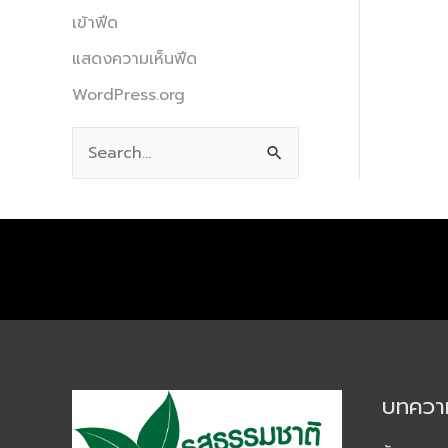
เข้าฟีด
แสดงความเห็นฟีด
WordPress.org
S
e
a
r
c
h
f
o
บทความ
r
: