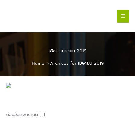
Skip
Main
to
content
Men
เดือน:
เมษายน 2019
Home
»
Archives for เมษายน 2019
ถ่าย
รูป
ชุด
ถ่ายรูปชุดไทยที่ร้านรสธรรมชาติ
ไทย
ก่อนวันสงกรานต์ […]
ที่
ร้าน
Read More »
รส