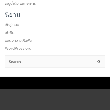
เมนูน้ำดื่ม และ อาหาร
นิยาม
เข้าสู่ระบบ
เข้าฟีด
แสดงความเห็นฟีด
WordPress.org
S
e
a
r
c
h
f