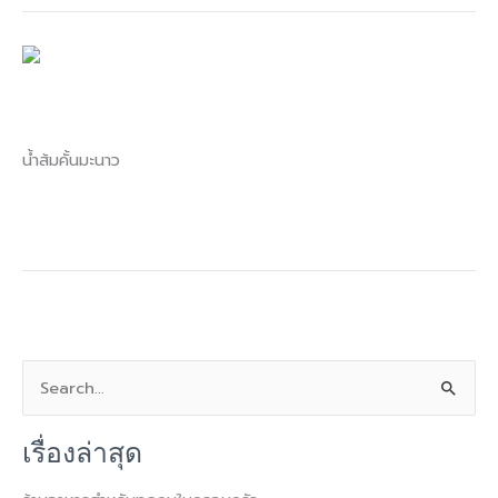
น้ำส้ม
คั้น
น้ำส้มคั้น
น้ำส้มคั้นมะนาว
Read More »
S
e
เรื่องล่าสุด
a
r