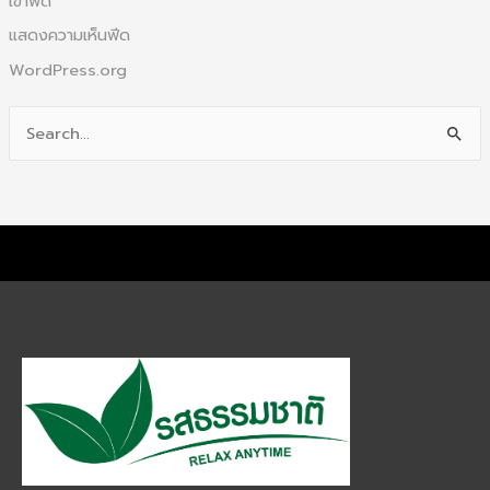
เข้าฟีด
แสดงความเห็นฟีด
WordPress.org
S
e
a
r
c
h
f
o
r
: