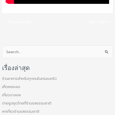
←
Previous เรื่อง
Next เรื่อง
→
S
e
เรื่องล่าสุด
a
r
ร้านอาหารสำหรับทุกคนในครอบครัว
c
เห็ดหยองเจ
h
เที่ยวบางแพ
f
ถ่ายรูปชุดไทยที่ร้านรสธรรมชาติ
o
พาเที่ยวร้านรสธรรมชาติ
r